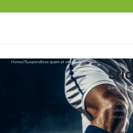
Home
Suspendisse quam at vestibulum
Sti
Details a
Hac vitae sem
condimentum 
vehicula nas