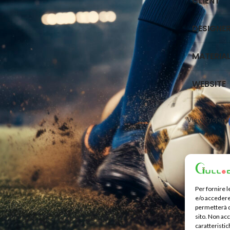
CLIENT
DESIGNE
MATERIA
WEBSITE
View Project
Per fornire 
e/o accedere 
permetterà d
sito. Non ac
caratteristic