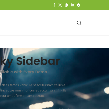
cky Sidebar
vailable with Every Demo
 class fames vehicula nascetur nam tellus a
inceptos mus rhoncus et accumsan fringilla
cetur amet fermentum rutrum.