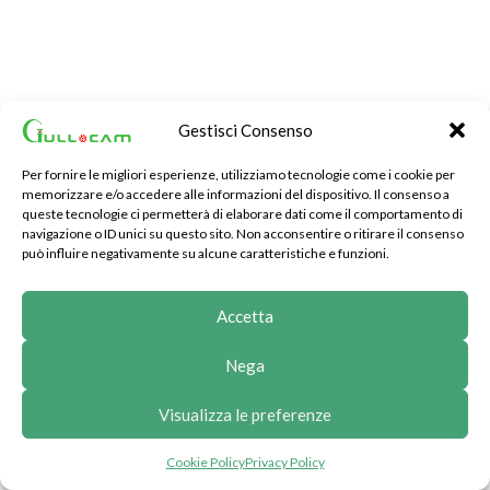
Gestisci Consenso
Copyright 2025
GulloCamfg18.com
| Designed by
Falatech Srl
-
Per fornire le migliori esperienze, utilizziamo tecnologie come i cookie per
Premium Solution for your Business.
memorizzare e/o accedere alle informazioni del dispositivo. Il consenso a
queste tecnologie ci permetterà di elaborare dati come il comportamento di
navigazione o ID unici su questo sito. Non acconsentire o ritirare il consenso
Press/News
|
Privacy Policy
|
Cookie Policy
può influire negativamente su alcune caratteristiche e funzioni.
Accetta
Nega
Visualizza le preferenze
Cookie Policy
Privacy Policy